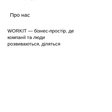
Про нас
WORKIT — бізнес-простір, де
компанії та люди
розвиваються, діляться
досвідом та досягають своїх
цілей разом. Ми
переосмислили роботу в офісі
та створили особливий
простір, який об'єднує у собі
функціональний дизайн з
комфортом дому та
індивідуальний підхід у
відношенні сервісу та
активностей для резидентів.