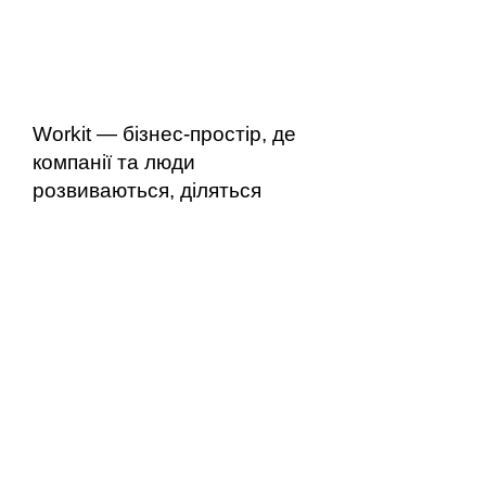
Workit — бізнес-простір, де
компанії та люди
розвиваються, діляться
досвідом та досягають своїх
цілей разом. Ми
переосмислили роботу в офісі
та створили особливий
простір, який об'єднує у собі
функціональний дизайн з
комфортом дому та
індивідуальний підхід у
відношенні сервісу та
активностей для резидентів.